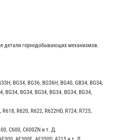
ные детали горнодобывающих механизмов.
G33H, BG34, BG36, BG36H, BG40, GB34, BG34,
4, BG34, BG34, BG34, BG34, BG34, BG34,
, R618, R620, R622, R622HD, R724, R725,
00, C600, C600ZN и т. Д.
AF300, AF300E, AF350D, A215 и т. Д.