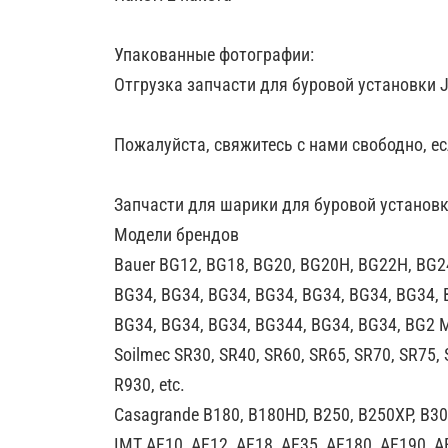
Упакованные фотографии:
Отгрузка запчасти для буровой установки Ji
Пожалуйста, свяжитесь с нами свободно, е
Запчасти для шарики для буровой установ
Модели брендов
Bauer BG12, BG18, BG20, BG20H, BG22H, BG2
BG34, BG34, BG34, BG34, BG34, BG34, BG34, 
BG34, BG34, BG34, BG344, BG34, BG34, BG2 
Soilmec SR30, SR40, SR60, SR65, SR70, SR75, 
R930, etc.
Casagrande B180, B180HD, B250, B250XP, B300,
IMT AF10, AF12, AF18, AF35, AF180, AF190, A