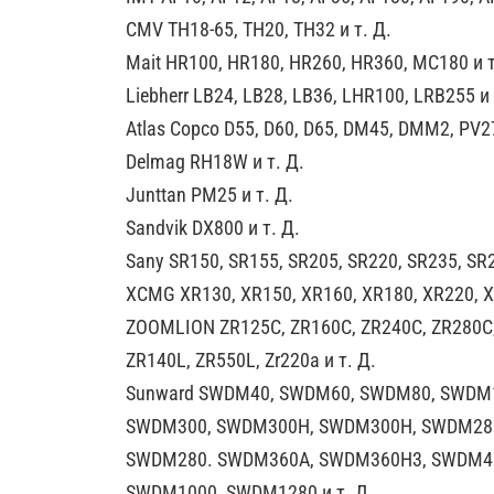
CMV TH18-65, TH20, TH32 и т. Д.
Mait HR100, HR180, HR260, HR360, MC180 и т
Liebherr LB24, LB28, LB36, LHR100, LRB255 и 
Atlas Copco D55, D60, D65, DM45, DMM2, PV27
Delmag RH18W и т. Д.
Junttan PM25 и т. Д.
Sandvik DX800 и т. Д.
Sany SR150, SR155, SR205, SR220, SR235, SR2
XCMG XR130, XR150, XR160, XR180, XR220, XR
ZOOMLION ZR125C, ZR160C, ZR240C, ZR280C, 
ZR140L, ZR550L, Zr220a и т. Д.
Sunward SWDM40, SWDM60, SWDM80, SWDM
SWDM300, SWDM300H, SWDM300H, SWDM28
SWDM280. SWDM360A, SWDM360H3, SWDM42
SWDM1000, SWDM1280 и т. Д.