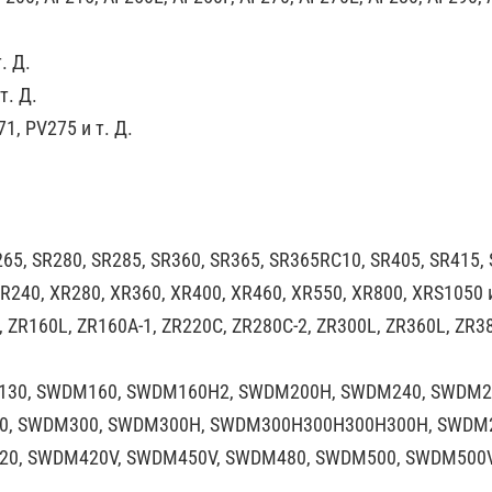
. Д.
т. Д.
1, PV275 и т. Д.
65, SR280, SR285, SR360, SR365, SR365RC10, SR405, SR415, 
240, XR280, XR360, XR400, XR460, XR550, XR800, XRS1050 и
ZR160L, ZR160A-1, ZR220C, ZR280C-2, ZR300L, ZR360L, ZR38
130, SWDM160, SWDM160H2, SWDM200H, SWDM240, SWDM2
0, SWDM300, SWDM300H, SWDM300H300H300H300H, SWDM2
0, SWDM420V, SWDM450V, SWDM480, SWDM500, SWDM500V