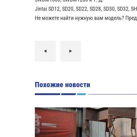
Jintai SD12, SD20, SD22, SD28, SD30, SD32, 
Не можете найти нужную вам модель? Пред
Похожие новости