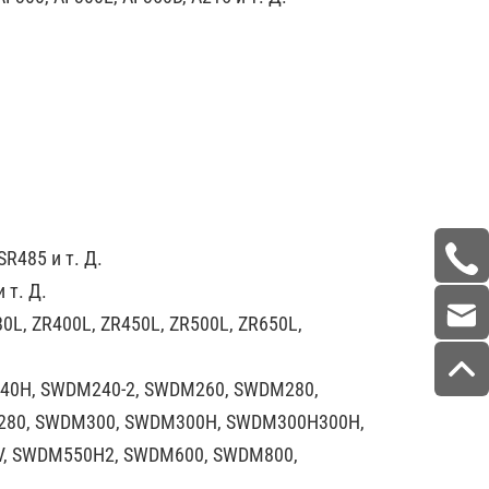
SR485 и т. Д.
 т. Д.
0L, ZR400L, ZR450L, ZR500L, ZR650L,
40H, SWDM240-2, SWDM260, SWDM280,
80, SWDM300, SWDM300H, SWDM300H300H,
, SWDM550H2, SWDM600, SWDM800,