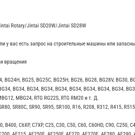
ntai Rotary/Jintai SD20W/Jintai SD28W
сли у вас есть запрос на строительные машины или запас
ки вращения
4, BG24H, BG25, BG25C, BG25H, BG26, BG28, BG28V, BG30, B
BG34, BG34, BG34, BG34, BG34, BG34, BG34, BG34, BG34, BG3
MBG12, MBG24, RTG RG22S, RTG RM20 и т. Д.
SR80, SR80C, SR90, SR95, SR100, R16, R208, R312, R415, R515
 B400, C6XP, C7XP, C25, C30, C50, C60, C60HD, C90, C250, C4
F200, AF215, AF250E, AF250F, AF270, AF270E, AF280, AF290, 