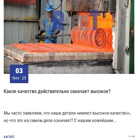
03
Nov - 25
Какое качество действительно означает высокое?
Мы часто заявляем, что наши детали «имеют высокое качество»,
но что это на самом деле означает? С нашим новейшим
поставщением Rollers Track (P/N: 3216719980), которое в
настоящее время в пути к нашим партнерам, мы хотим поднять
MORE