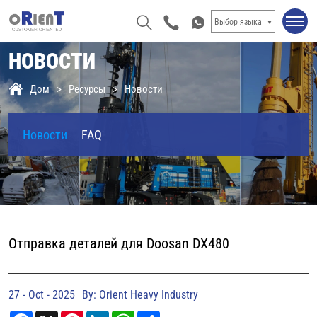
Выбор языка
НОВОСТИ
Дом
Ресурсы
Новости
Новости
FAQ
Отправка деталей для Doosan DX480
27 - Oct - 2025
By: Orient Heavy Industry
Facebook
X
Pinterest
LinkedIn
WhatsApp
Share