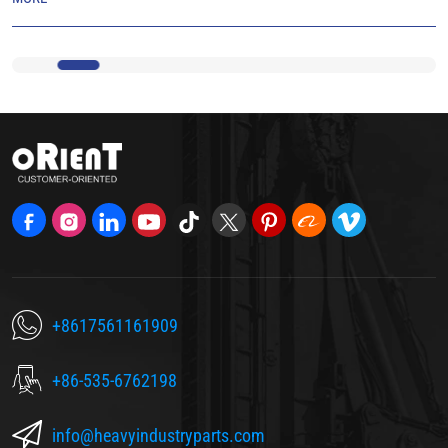
занавес и раскрыть реальные инженерные решения и строгие
процессы, определяющие этот стандарт.
+8617561161909
+86-535-6762198
info@heavyindustryparts.com