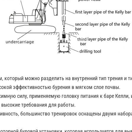
, который можно разделить на внутренний тип трения и т
сокой эффективностью бурения в мягком слое почвы.
мную силу, применяемую головку питания к баре Келли, и
т высокие требования для работы.
вность, большинство тренировок оснащены двумя наборам
оторной буровой установки, которая используется для вы