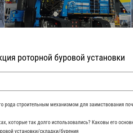
кция роторной буровой установки
его рода строительным механизмом для заимствования поч
ках, которые так долго использовались? Каковы его осно
уровой установки/складки/бурения