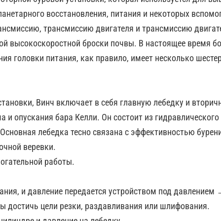
ланетарного восстановления, питания и некоторых вспомо
нсмиссию, трансмиссию двигателя и трансмиссию двигател
ой высокоскоростной броски почвы. В настоящее время б
ия головки питания, как правило, имеет несколько шестер
становки, Винч включает в себя главную лебедку и вторич
 и опускания бара Келли. Он состоит из гидравлического 
 Основная лебедка тесно связана с эффективностью бурени
очной веревки.
могательной работы.
тания, и давление передается устройством под давление
ы достичь цели резки, раздавливания или шлифования.
цилиндре и давление на лебедку.