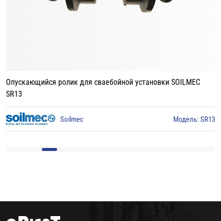
Опускающийся ролик для сваебойной установки BAUER BG15
3
BAUER
Модель: BG15