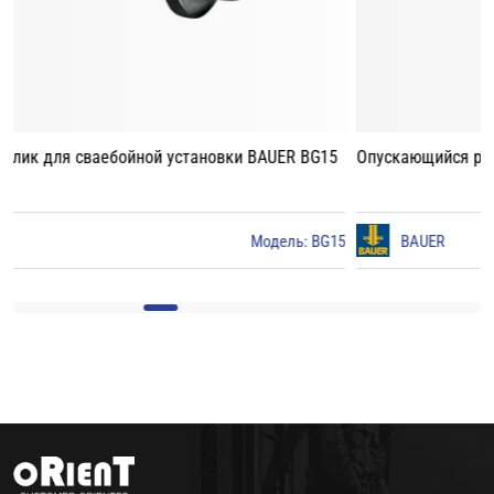
Опускающийся ролик для сваебойной установки BAUER BG18
5
BAUER
Модель: BG18