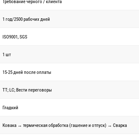
Требование черного / клиента
1 год/2500 рабочих дней
ISO9001, SGS
1 шт
15-25 дней после оплаты
TT; LC; Вести переговоры
Гладкий
Ковака → термическая обработка (гашение и отпуск) → Сварка