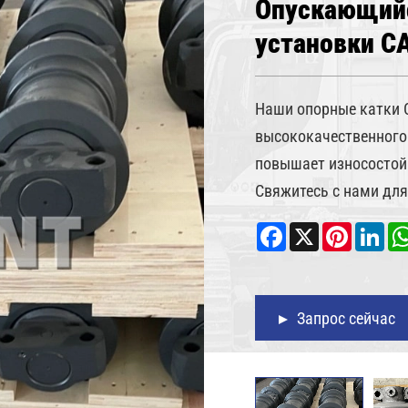
Опускающийс
установки 
Наши опорные катки 
высококачественного 
повышает износостойк
Свяжитесь с нами для
Facebook
X
Pinterest
Lin
Запрос сейчас