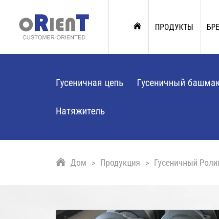
ПРОДУКТЫ
БР
Гусеничная цепь
Гусеничный башма
Натяжитель
Дом
Продукция
Гусеничный Роли